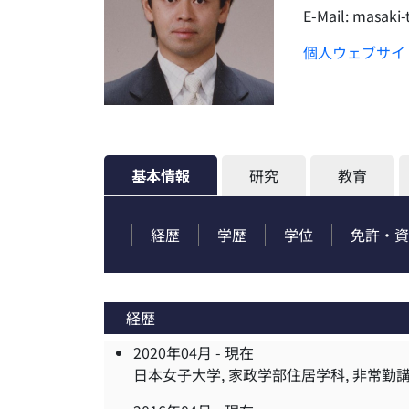
E-Mail:
masaki-
個人ウェブサイ
基本情報
研究
教育
経歴
学歴
学位
免許・資
経歴
2020年04月 -
現在
日本女子大学, 家政学部住居学科, 非常勤