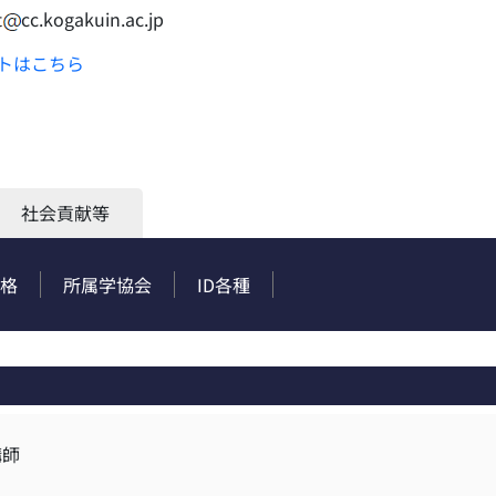
t
cc.kogakuin.ac.jp
トはこちら
社会貢献等
格
所属学協会
ID各種
講師