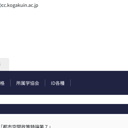
cc.kogakuin.ac.jp
等
格
所属学協会
ID各種
,「都市空間政策特論第７」