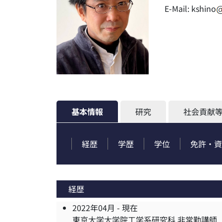
E-Mail:
kshino
基本情報
研究
社会貢献
経歴
学歴
学位
免許・資
経歴
2022年04月 -
現在
東京大学大学院工学系研究科 非常勤講師