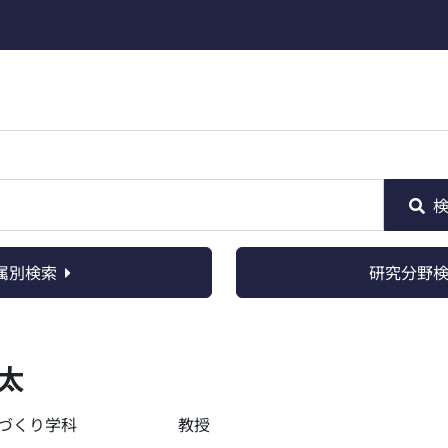
属別検索
研究分野
太
づくり学科
教授