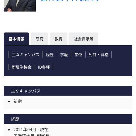
基本情報
研究
教育
社会貢献等
主なキャンパス
経歴
学歴
学位
免許・資格
所属学協会
ID各種
主なキャンパス
新宿
経歴
2021年04月 -
現在
工学院大学, 副学長