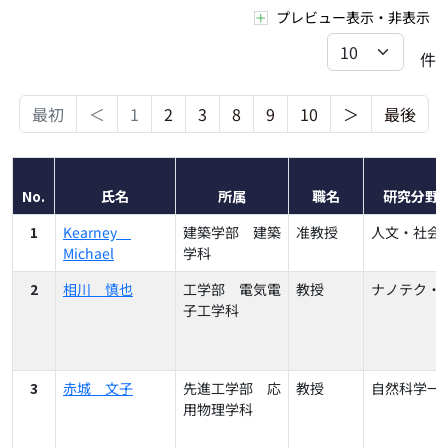
プレビュー表示・非表示
件
最初
＜
1
2
3
8
9
10
＞
最後
No.
氏名
所属
職名
研究分野
1
Kearney
建築学部 建築
准教授
人文・社会
Michael
学科
2
相川 慎也
工学部 電気電
教授
ナノテク・
子工学科
3
赤城 文子
先進工学部 応
教授
自然科学一
用物理学科