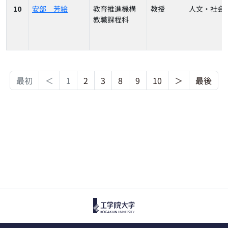
10
安部 芳絵
教育推進機構
教授
人文・社会
教職課程科
最初
＜
1
2
3
8
9
10
＞
最後