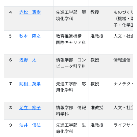
4
赤松 憲樹
先進工学部 環
教授
ものづくり
境化学科
（機械・電
子・化学工
5
秋本 隆之
教育推進機構
准教授
人文・社会
国際キャリア科
6
浅野 太
情報学部 コン
教授
情報通信
ピュータ科学科
7
阿相 英孝
先進工学部 応
教授
ナノテク・
用化学科
8
足立 節子
情報学部 情報
准教授
人文・社会
科学科
9
油井 信弘
先進工学部 生
准教授
ライフサイ
命化学科