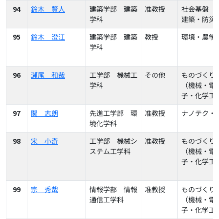
94
鈴木 賢人
建築学部 建築
准教授
社会基盤（
学科
建築・防災
95
鈴木 澄江
建築学部 建築
教授
環境・農学
学科
96
瀬尾 和哉
工学部 機械工
その他
ものづくり
学科
（機械・電
子・化学工
97
関 志朗
先進工学部 環
准教授
ナノテク・
境化学科
98
宋 小奇
工学部 機械シ
准教授
ものづくり
ステム工学科
（機械・電
子・化学工
99
宗 秀哉
情報学部 情報
准教授
ものづくり
通信工学科
（機械・電
子・化学工