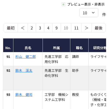
プレビュー表示・非表示
件
最初
＜
2
3
4
9
10
11
＞
最後
No.
氏名
所属
職名
研究分野
91
杉山 健二郎
先進工学部 応
講師
ライフサイ
用化学科
92
鈴木 渓太
先進工学部 生
助手
ライフサイ
命化学科
93
鈴木 健司
工学部 機械シ
教授
ものづくり
ステム工学科
（機械・電
子・化学工