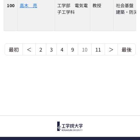
100
高木 亮
工学部 電気電
教授
社会基盤（
子工学科
建築・防災
最初
＜
2
3
4
9
10
11
＞
最後