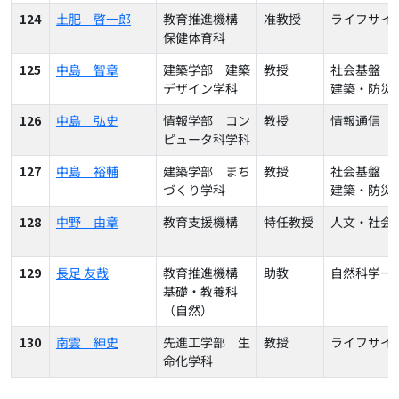
124
土肥 啓一郎
教育推進機構
准教授
ライフサイ
保健体育科
125
中島 智章
建築学部 建築
教授
社会基盤（
デザイン学科
建築・防災
126
中島 弘史
情報学部 コン
教授
情報通信
ピュータ科学科
127
中島 裕輔
建築学部 まち
教授
社会基盤（
づくり学科
建築・防災
128
中野 由章
教育支援機構
特任教授
人文・社会
129
長足 友哉
教育推進機構
助教
自然科学一
基礎・教養科
（自然）
130
南雲 紳史
先進工学部 生
教授
ライフサイ
命化学科