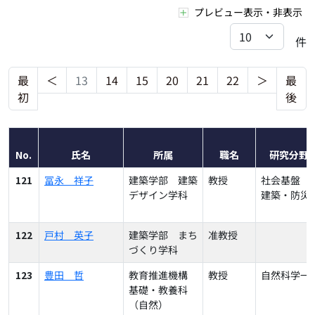
プレビュー表示・非表示
件
最
＜
13
14
15
20
21
22
＞
最
初
後
No.
氏名
所属
職名
研究分野
121
冨永 祥子
建築学部 建築
教授
社会基盤（
デザイン学科
建築・防災
122
戸村 英子
建築学部 まち
准教授
づくり学科
123
豊田 哲
教育推進機構
教授
自然科学一
基礎・教養科
（自然）